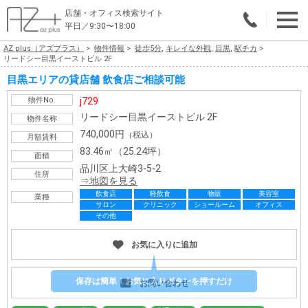
店舗・オフィス検索サイト
平日／9:30〜18:00
AZ plus（アズプラス）
物件情報
徒歩5分
,
キレイな外観
,
目黒
,
駅チカ
物件総合検索
リードシー目黒イーストビル 2F
目黒エリアの貸店舗 飲食店ご相談可能
エリアで探す
物件No.
j729
業種で探す
リードシー目黒イーストビル 2F
物件名称
740,000円
（税込）
月額賃料
広さで探す
83.46㎡（25.24坪）
面積
品川区上大崎3-5-2
住所
賃料から探す
地図を見る
飲食店
軽飲食
物販
美容室
業種
サロン
クリニック
ショールーム
オフィス
こだわりで探す
その他
店舗・オフィス物件を探す
お気に入りに追加
テナントビルオーナー様へ
保存は簡単！お気に入りボタンを押すだけ
お問い合わせ
店舗・オフィスの内装会社を探す