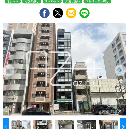
オシャレ
ガラス張り
スケルトン
大通り沿い
エレベーター有り
外観（1/10）