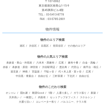
〒107-0062
東京都港区南青山1-15-9
第45興和ビル4階
TEL：03-5413-8778
FAX：03-5785-2801
物件情報
物件のエリア検索
港区
渋谷区
目黒区
世田谷区
その他のエリア
物件の人気エリア検索
表参道・青山・外苑前
六本木・西麻布
広尾
麻布十番
白金・高輪
赤坂
表参道・原宿・神宮前
渋谷駅周辺
恵比寿
代官山
南平台・桜丘
道玄坂
神南
宮益坂
千駄ヶ谷
代々木上原・富ヶ谷
広尾
中目黒・青葉台
自由が丘
三軒茶屋
下北沢
自由が丘
物件のこだわり検索
オシャレ
隠れ家
眺望Good
1階
人通り多し
ガラス張り
新築
天井高い
一棟貨し
内装有
セットアップオフィス
スケルトン
大通り沿い
エレベーター有り
バルコニー、テラス有