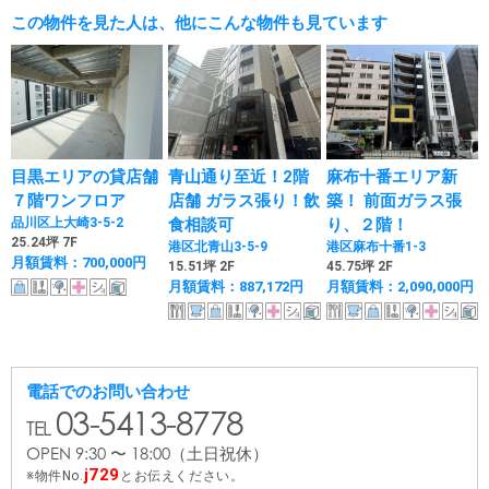
この物件を見た人は、他にこんな物件も見ています
目黒エリアの貸店舗
青山通り至近！2階
麻布十番エリア新
７階ワンフロア
店舗 ガラス張り！飲
築！ 前面ガラス張
品川区上大崎3-5-2
食相談可
り、２階！
25.24坪 7F
港区北青山3-5-9
港区麻布十番1-3
月額賃料：700,000円
15.51坪 2F
45.75坪 2F
月額賃料：887,172円
月額賃料：2,090,000円
電話でのお問い合わせ
03-5413-8778
OPEN 9:30 〜 18:00
（土日祝休）
j729
物件No.
とお伝えください。