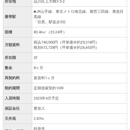
所在地
品川区上大崎3-5-2
■JR山手線、東京メトロ南北線、都営三田線、東急目
最寄駅
黒線
「目黒」駅徒歩5分
面積
83.46㎡（25.24坪）
税込
740,000円
（坪単価＠約29,318円）
月額賃料
税別
672,728円
（坪単価＠約26,653円）
所在階
2F
敷金
8ヶ月
再契約料
新賃料1ヶ月
契約期間
定期借家契約10年
入居時期
2025年4月予定
保証会社
要加入
天井高
2.87m
鉄骨造