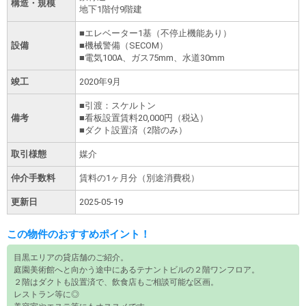
構造・規模
地下1階付9階建
■エレベーター1基（不停止機能あり）
設備
■機械警備（SECOM）
■電気100A、ガス75mm、水道30mm
竣工
2020年9月
■引渡：スケルトン
備考
■看板設置賃料20,000円（税込）
■ダクト設置済（2階のみ）
取引様態
媒介
仲介手数料
賃料の1ヶ月分（別途消費税）
更新日
2025-05-19
この物件のおすすめポイント！
目黒エリアの貸店舗のご紹介。
庭園美術館へと向かう途中にあるテナントビルの２階ワンフロア。
２階はダクトも設置済で、飲食店もご相談可能な区画。
レストラン等に◎