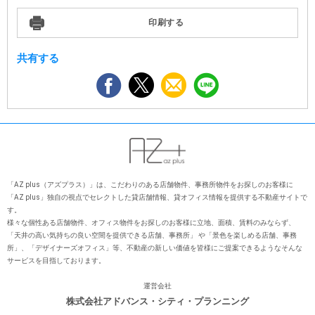
印刷する
共有する
「AZ plus（アズプラス）」は、こだわりのある店舗物件、事務所物件をお探しのお客様に
「AZ plus」独⾃の視点でセレクトした貸店舗情報、貸オフィス情報を提供する不動産サイトで
す。
様々な個性ある店舗物件、オフィス物件をお探しのお客様に⽴地、⾯積、賃料のみならず、
「天井の⾼い気持ちの良い空間を提供できる店舗、事務所」 や「景⾊を楽しめる店舗、事務
所」、「デザイナーズオフィス」等、不動産の新しい価値を皆様にご提案できるようなそんな
サービスを⽬指しております。
運営会社
株式会社アドバンス・シティ・プランニング