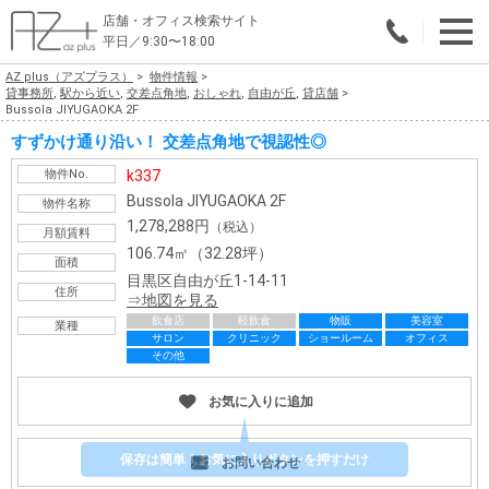
店舗・オフィス検索サイト
平日／9:30〜18:00
AZ plus（アズプラス）
物件情報
物件総合検索
貸事務所
,
駅から近い
,
交差点角地
,
おしゃれ
,
自由が丘
,
貸店舗
Bussola JIYUGAOKA 2F
エリアで探す
すずかけ通り沿い！ 交差点角地で視認性◎
物件No.
k337
業種で探す
Bussola JIYUGAOKA 2F
物件名称
1,278,288円
（税込）
広さで探す
月額賃料
106.74㎡（32.28坪）
面積
目黒区自由が丘1-14-11
賃料から探す
住所
地図を見る
飲食店
軽飲食
物販
美容室
業種
こだわりで探す
サロン
クリニック
ショールーム
オフィス
その他
店舗・オフィス物件を探す
お気に入りに追加
テナントビルオーナー様へ
保存は簡単！お気に入りボタンを押すだけ
お問い合わせ
店舗・オフィスの内装会社を探す