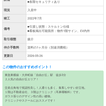
■各階セキュリティあり
現況
入居中
竣工
2022年7月
■引渡し状態：スケルトン仕様
備考
■看板掲出可能箇所：物件1階サイン、EV内外
取引様態
媒介
仲介手数料
賃料の1ヶ月分（別途消費税）
更新日
2026-05-26
この物件のおすすめポイント！
東急東横線・大井町線「自由が丘」駅 徒歩3分
２人気の自由が丘エリア！
交差点角地で視認性良し！人通りも多く、集客しやすい好立地。
１階は不動産会社、３階はクリニック（耳鼻咽喉科）です。
ガラス張りのデザイン性の高い建物。
クリニックやスクールにおススメです！