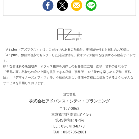
「AZ plus（アズプラス）」は、こだわりのある店舗物件、事務所物件をお探しのお客様に
「AZ plus」独⾃の視点でセレクトした貸店舗情報、貸オフィス情報を提供する不動産サイトで
す。
様々な個性ある店舗物件、オフィス物件をお探しのお客様に⽴地、⾯積、賃料のみならず、
「天井の⾼い気持ちの良い空間を提供できる店舗、事務所」 や「景⾊を楽しめる店舗、事務
所」、「デザイナーズオフィス」等、不動産の新しい価値を皆様にご提案できるようなそんな
サービスを⽬指しております。
運営会社
株式会社アドバンス・シティ・プランニング
〒107-0062
東京都港区南青山1-15-9
第45興和ビル4階
TEL：03-5413-8778
FAX：03-5785-2801