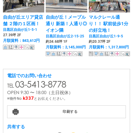
自由が丘エリア貸店
自由が丘！メープル
マルクレール通
舗 ２階の１区画！
通り 新築！人通り◎
り！！ 駅前徒歩1分
目黒区自由が丘1-5-1
イオン隣
の好立地！
27.39坪 2F
目黒区自由が丘2-15-25
目黒区自由が丘1-9-5
月額賃料：843,612円
約34.68坪 1F
約20.37坪 2F
月額賃料：2,145,000円
月額賃料：1,317,800円
電話でのお問い合わせ
03-5413-8778
OPEN 9:30 〜 18:00
（土日祝休）
k337
物件No.
とお伝えください。
印刷する
共有する