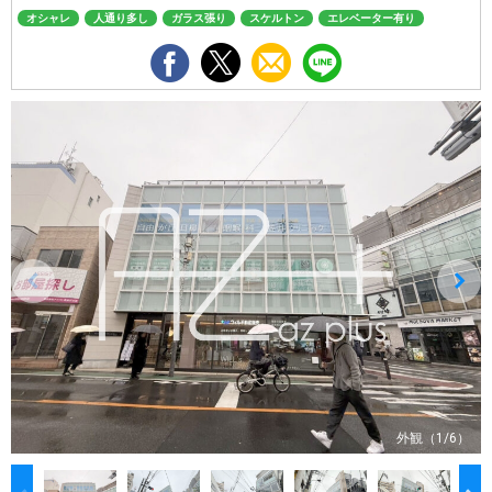
オシャレ
人通り多し
ガラス張り
スケルトン
エレベーター有り
外観（1/6）