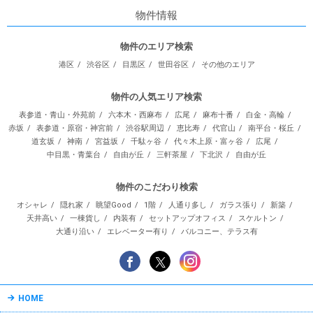
物件情報
物件のエリア検索
港区
渋谷区
目黒区
世田谷区
その他のエリア
物件の人気エリア検索
表参道・青山・外苑前
六本木・西麻布
広尾
麻布十番
白金・高輪
赤坂
表参道・原宿・神宮前
渋谷駅周辺
恵比寿
代官山
南平台・桜丘
道玄坂
神南
宮益坂
千駄ヶ谷
代々木上原・富ヶ谷
広尾
中目黒・青葉台
自由が丘
三軒茶屋
下北沢
自由が丘
物件のこだわり検索
オシャレ
隠れ家
眺望Good
1階
人通り多し
ガラス張り
新築
天井高い
一棟貨し
内装有
セットアップオフィス
スケルトン
大通り沿い
エレベーター有り
バルコニー、テラス有
HOME