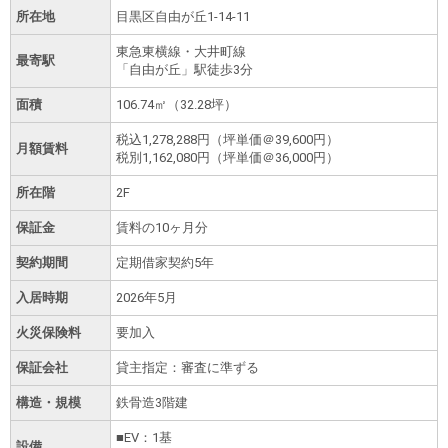
所在地
目黒区自由が丘1-14-11
東急東横線・大井町線
最寄駅
「自由が丘」駅徒歩3分
面積
106.74㎡（32.28坪）
税込
1,278,288円
（坪単価＠39,600円）
月額賃料
税別
1,162,080円
（坪単価＠36,000円）
所在階
2F
保証金
賃料の10ヶ月分
契約期間
定期借家契約5年
入居時期
2026年5月
火災保険料
要加入
保証会社
貸主指定：審査に準ずる
構造・規模
鉄骨造3階建
■EV：1基
設備