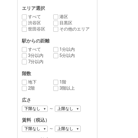
エリア選択
すべて
港区
渋谷区
目黒区
世田谷区
その他のエリア
駅からの距離
すべて
1分以内
3分以内
5分以内
7分以内
階数
地下
1階
2階
3階以上
広さ
～
賃料（税込）
～