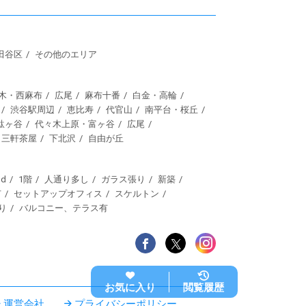
田谷区
その他のエリア
木・西麻布
広尾
麻布十番
白金・高輪
渋谷駅周辺
恵比寿
代官山
南平台・桜丘
駄ヶ谷
代々木上原・富ヶ谷
広尾
三軒茶屋
下北沢
自由が丘
d
1階
人通り多し
ガラス張り
新築
有
セットアップオフィス
スケルトン
り
バルコニー、テラス有
お気に入り
閲覧履歴
運営会社
プライバシーポリシー