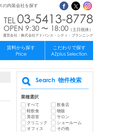
スの内装会社を探す
03-5413-8778
OPEN 9:30 〜 18:00
（土日祝休）
運営会社：株式会社アドバンス・シティ・プランニング
賃料から探す
こだわりで探す
Price
AZplus Selection
Search
物件検索
業種選択
すべて
飲食店
軽飲食
物販
美容室
サロン
クリニック
ショールーム
オフィス
その他