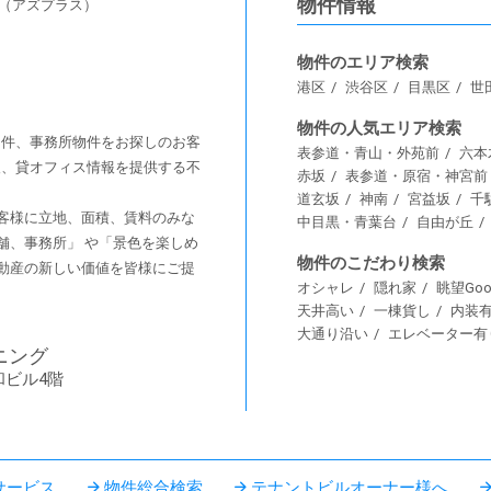
物件情報
s（アズプラス）
物件のエリア検索
港区
渋谷区
目黒区
世
物件の人気エリア検索
舗物件、事務所物件をお探しのお客
表参道・青山・外苑前
六本
情報、貸オフィス情報を提供する不
赤坂
表参道・原宿・神宮前
道玄坂
神南
宮益坂
千
客様に⽴地、⾯積、賃料のみな
中目黒・青葉台
自由が丘
舗、事務所」 や「景⾊を楽しめ
物件のこだわり検索
動産の新しい価値を皆様にご提
オシャレ
隠れ家
眺望Goo
天井高い
一棟貨し
内装
大通り沿い
エレベーター有
ニング
和ビル4階
サービス
物件総合検索
テナントビルオーナー様へ