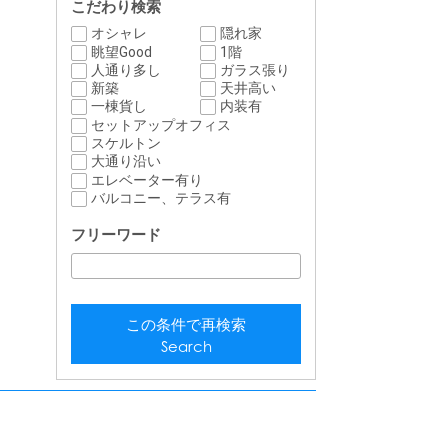
こだわり検索
オシャレ
隠れ家
眺望Good
1階
人通り多し
ガラス張り
新築
天井高い
一棟貨し
内装有
セットアップオフィス
スケルトン
大通り沿い
エレベーター有り
バルコニー、テラス有
フリーワード
この条件で再検索
Search