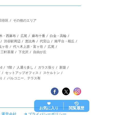
田谷区
その他のエリア
木・西麻布
広尾
麻布十番
白金・高輪
渋谷駅周辺
恵比寿
代官山
南平台・桜丘
駄ヶ谷
代々木上原・富ヶ谷
広尾
三軒茶屋
下北沢
自由が丘
d
1階
人通り多し
ガラス張り
新築
有
セットアップオフィス
スケルトン
り
バルコニー、テラス有
お気に入り
閲覧履歴
運営会社
プライバシーポリシー