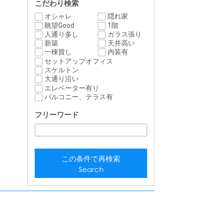
こだわり検索
オシャレ
隠れ家
眺望Good
1階
人通り多し
ガラス張り
新築
天井高い
一棟貨し
内装有
セットアップオフィス
スケルトン
大通り沿い
エレベーター有り
バルコニー、テラス有
フリーワード
この条件で再検索
Search