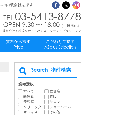
スの内装会社を探す
03-5413-8778
OPEN 9:30 〜 18:00
（土日祝休）
運営会社：株式会社アドバンス・シティ・プランニング
賃料から探す
こだわりで探す
Price
AZplus Selection
Search
物件検索
業種選択
すべて
飲食店
軽飲食
物販
美容室
サロン
クリニック
ショールーム
オフィス
その他