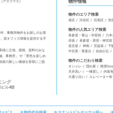
物件情報
s（アズプラス）
物件のエリア検索
港区
渋谷区
目黒区
世
物件の人気エリア検索
舗物件、事務所物件をお探しのお客
表参道・青山・外苑前
六本
情報、貸オフィス情報を提供する不
赤坂
表参道・原宿・神宮前
道玄坂
神南
宮益坂
千
客様に⽴地、⾯積、賃料のみな
中目黒・青葉台
自由が丘
舗、事務所」 や「景⾊を楽しめ
物件のこだわり検索
動産の新しい価値を皆様にご提
オシャレ
隠れ家
眺望Goo
天井高い
一棟貨し
内装
大通り沿い
エレベーター有
ニング
和ビル4階
サービス
物件総合検索
テナントビルオーナー様へ