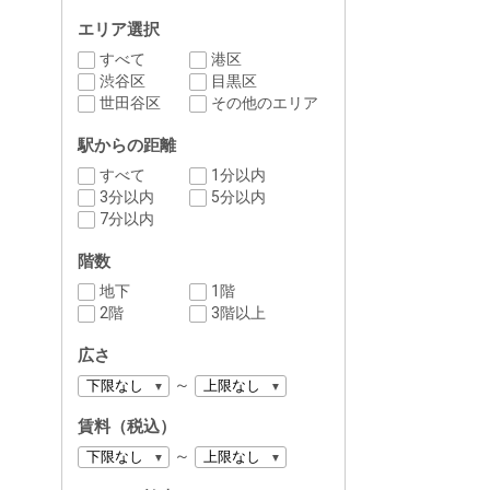
エリア選択
すべて
港区
渋谷区
目黒区
世田谷区
その他のエリア
駅からの距離
すべて
1分以内
3分以内
5分以内
7分以内
階数
地下
1階
2階
3階以上
広さ
～
賃料（税込）
～