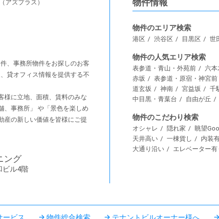
物件情報
s（アズプラス）
物件のエリア検索
港区
渋谷区
目黒区
世
物件の人気エリア検索
舗物件、事務所物件をお探しのお客
表参道・青山・外苑前
六本
情報、貸オフィス情報を提供する不
赤坂
表参道・原宿・神宮前
道玄坂
神南
宮益坂
千
客様に⽴地、⾯積、賃料のみな
中目黒・青葉台
自由が丘
舗、事務所」 や「景⾊を楽しめ
物件のこだわり検索
動産の新しい価値を皆様にご提
オシャレ
隠れ家
眺望Goo
天井高い
一棟貨し
内装
大通り沿い
エレベーター有
ニング
和ビル4階
サービス
物件総合検索
テナントビルオーナー様へ