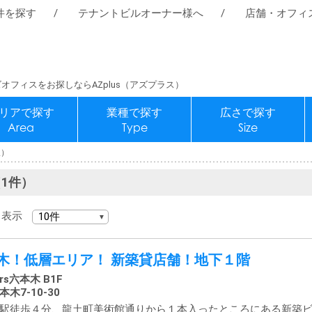
件を探す
テナントビルオーナー様へ
店舗・オフィ
オフィスをお探しならAZplus（アズプラス）
リアで探す
業種で探す
広さで探す
Area
Type
Size
仮）
1件）
表示
木！低層エリア！ 新築貸店舗！地下１階
ers六本⽊ B1F
木7-10-30
駅徒歩４分、龍土町美術館通りから１本入ったところにある新築