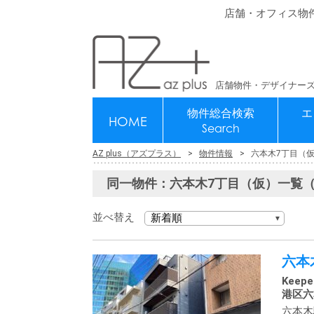
店舗・オフィス物
店舗物件・デザイナーズ
物件総合検索
エ
HOME
Search
AZ plus（アズプラス）
物件情報
六本木7丁目（
同一物件：六本木7丁目（仮）一覧（
並べ替え
六本
Keep
港区六本
六本木