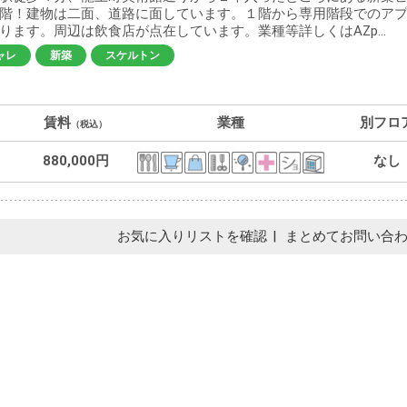
階！建物は二面、道路に面しています。１階から専用階段でのア
ります。周辺は飲食店が点在しています。業種等詳しくはAZp...
ャレ
新築
スケルトン
賃料
業種
別フロ
（税込）
880,000円
なし
お気に入りリストを確認
まとめてお問い合