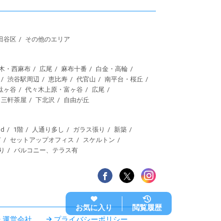
田谷区
その他のエリア
木・西麻布
広尾
麻布十番
白金・高輪
渋谷駅周辺
恵比寿
代官山
南平台・桜丘
駄ヶ谷
代々木上原・富ヶ谷
広尾
三軒茶屋
下北沢
自由が丘
d
1階
人通り多し
ガラス張り
新築
有
セットアップオフィス
スケルトン
り
バルコニー、テラス有
お気に入り
閲覧履歴
運営会社
プライバシーポリシー