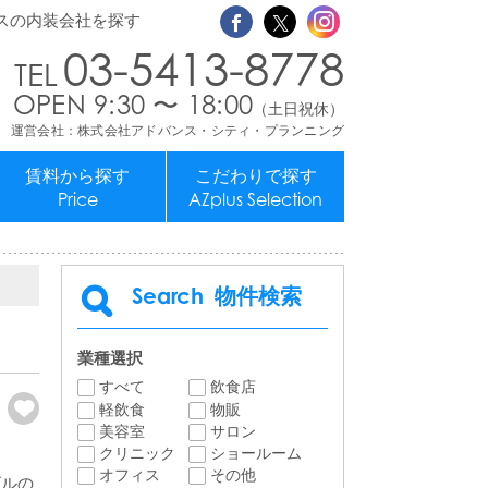
スの内装会社を探す
03-5413-8778
OPEN 9:30 〜 18:00
（土日祝休）
運営会社：株式会社アドバンス・シティ・プランニング
賃料から探す
こだわりで探す
Price
AZplus Selection
Search
物件検索
業種選択
すべて
飲食店
軽飲食
物販
美容室
サロン
クリニック
ショールーム
オフィス
その他
ビルの