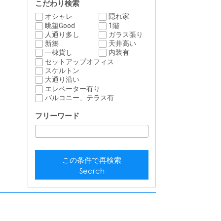
こだわり検索
オシャレ
隠れ家
眺望Good
1階
人通り多し
ガラス張り
新築
天井高い
一棟貨し
内装有
セットアップオフィス
スケルトン
大通り沿い
エレベーター有り
バルコニー、テラス有
フリーワード
この条件で再検索
Search