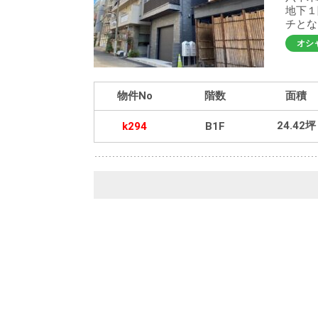
地下１
チとな
オシ
物件No
階数
面積
24.42坪
k294
B1F