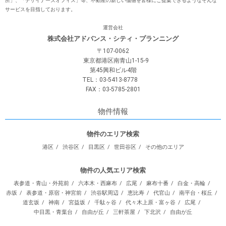
所」、「デザイナーズオフィス」等、不動産の新しい価値を皆様にご提案できるようなそんな
サービスを⽬指しております。
運営会社
株式会社アドバンス・シティ・プランニング
〒107-0062
東京都港区南青山1-15-9
第45興和ビル4階
TEL：03-5413-8778
FAX：03-5785-2801
物件情報
物件のエリア検索
港区
渋谷区
目黒区
世田谷区
その他のエリア
物件の人気エリア検索
表参道・青山・外苑前
六本木・西麻布
広尾
麻布十番
白金・高輪
赤坂
表参道・原宿・神宮前
渋谷駅周辺
恵比寿
代官山
南平台・桜丘
道玄坂
神南
宮益坂
千駄ヶ谷
代々木上原・富ヶ谷
広尾
中目黒・青葉台
自由が丘
三軒茶屋
下北沢
自由が丘