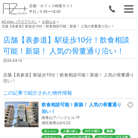
店舗・オフィス検索サイト
平日／9:30〜18:00
AZ plus（アズプラス）
お知らせ
物件総合検索
店舗【表参道】駅徒歩10分！飲食相談可能！新築！ 人気の骨董通り沿い！
店舗【表参道】駅徒歩10分！飲食相談
エリアで探す
可能！新築！ 人気の骨董通り沿い！
業種で探す
2026.04.16
広さで探す
店舗【表参道】駅徒歩10分！飲食相談可能！新築！ 人気の骨董通り
賃料から探す
沿い！
この記事で紹介された物件情報
こだわりで探す
飲食相談可能！新築！ 人気の骨董通り
店舗・オフィス物件を探す
沿い！
南青山アバックビル 7F
テナントビルオーナー様へ
港区南青山6-6-22
オシャレ
人通り多し
ガラス張り
新築
店舗・オフィスの内装会社を探す
スケルトン
エレベーター有り
バルコニー、テラス有