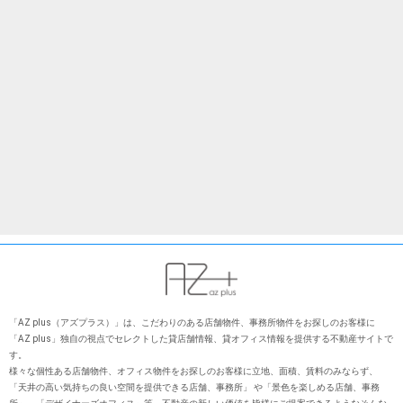
「AZ plus（アズプラス）」は、こだわりのある店舗物件、事務所物件をお探しのお客様に
「AZ plus」独⾃の視点でセレクトした貸店舗情報、貸オフィス情報を提供する不動産サイトで
す。
様々な個性ある店舗物件、オフィス物件をお探しのお客様に⽴地、⾯積、賃料のみならず、
「天井の⾼い気持ちの良い空間を提供できる店舗、事務所」 や「景⾊を楽しめる店舗、事務