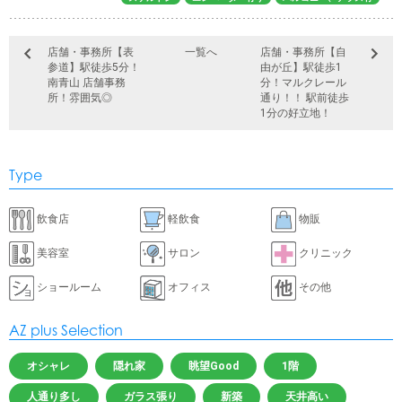
店舗・事務所【表
一覧へ
店舗・事務所【自
参道】駅徒歩5分！
由が丘】駅徒歩1
南青山 店舗事務
分！マルクレール
所！雰囲気◎
通り！！ 駅前徒歩
1分の好立地！
Type
飲食店
軽飲食
物販
美容室
サロン
クリニック
ショールーム
オフィス
その他
AZ plus Selection
オシャレ
隠れ家
眺望Good
1階
人通り多し
ガラス張り
新築
天井高い