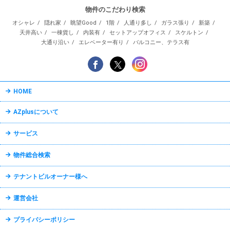
物件のこだわり検索
オシャレ
隠れ家
眺望Good
1階
人通り多し
ガラス張り
新築
天井高い
一棟貨し
内装有
セットアップオフィス
スケルトン
大通り沿い
エレベーター有り
バルコニー、テラス有
HOME
AZplusについて
サービス
物件総合検索
テナントビルオーナー様へ
運営会社
プライバシーポリシー