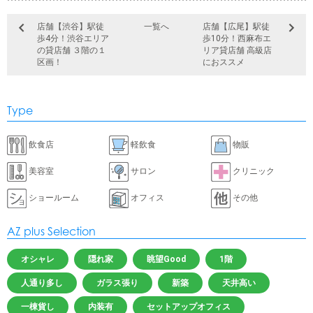
店舗【渋谷】駅徒
一覧へ
店舗【広尾】駅徒
歩4分！渋谷エリア
歩10分！西麻布エ
の貸店舗 ３階の１
リア貸店舗 高級店
区画！
におススメ
Type
飲食店
軽飲食
物販
美容室
サロン
クリニック
ショールーム
オフィス
その他
AZ plus Selection
オシャレ
隠れ家
眺望Good
1階
人通り多し
ガラス張り
新築
天井高い
一棟貨し
内装有
セットアップオフィス