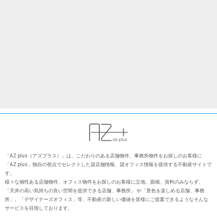
「AZ plus（アズプラス）」は、こだわりのある店舗物件、事務所物件をお探しのお客様に
「AZ plus」独⾃の視点でセレクトした貸店舗情報、貸オフィス情報を提供する不動産サイトで
す。
様々な個性ある店舗物件、オフィス物件をお探しのお客様に⽴地、⾯積、賃料のみならず、
「天井の⾼い気持ちの良い空間を提供できる店舗、事務所」 や「景⾊を楽しめる店舗、事務
所」、「デザイナーズオフィス」等、不動産の新しい価値を皆様にご提案できるようなそんな
サービスを⽬指しております。