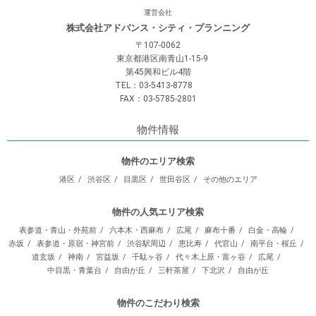
運営会社
株式会社アドバンス・シティ・プランニング
〒107-0062
東京都港区南青山1-15-9
第45興和ビル4階
TEL：03-5413-8778
FAX：03-5785-2801
物件情報
物件のエリア検索
港区
渋谷区
目黒区
世田谷区
その他のエリア
物件の人気エリア検索
表参道・青山・外苑前
六本木・西麻布
広尾
麻布十番
白金・高輪
赤坂
表参道・原宿・神宮前
渋谷駅周辺
恵比寿
代官山
南平台・桜丘
道玄坂
神南
宮益坂
千駄ヶ谷
代々木上原・富ヶ谷
広尾
中目黒・青葉台
自由が丘
三軒茶屋
下北沢
自由が丘
物件のこだわり検索