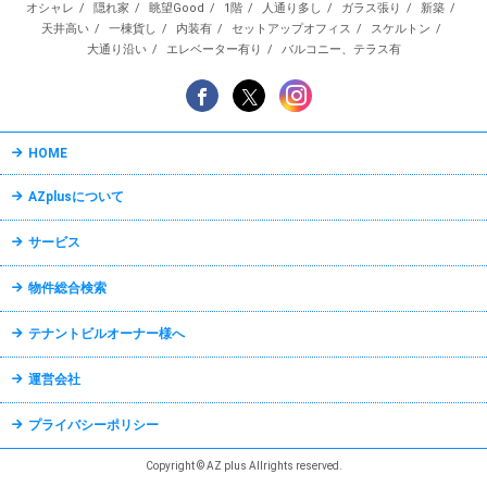
オシャレ
隠れ家
眺望Good
1階
人通り多し
ガラス張り
新築
天井高い
一棟貨し
内装有
セットアップオフィス
スケルトン
大通り沿い
エレベーター有り
バルコニー、テラス有
HOME
AZplusについて
サービス
物件総合検索
テナントビルオーナー様へ
運営会社
プライバシーポリシー
Copyright © AZ plus Allrights reserved.