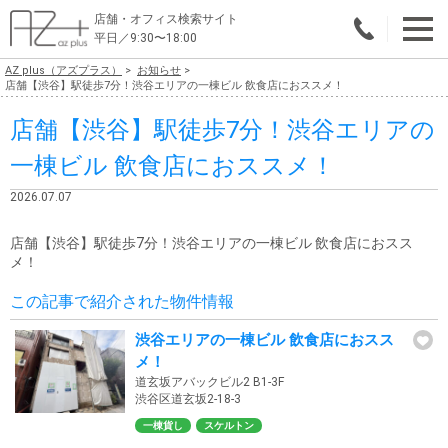
店舗・オフィス検索サイト
平日／9:30〜18:00
AZ plus（アズプラス）
お知らせ
物件総合検索
店舗【渋谷】駅徒歩7分！渋谷エリアの一棟ビル 飲食店におススメ！
店舗【渋谷】駅徒歩7分！渋谷エリアの
エリアで探す
一棟ビル 飲食店におススメ！
業種で探す
2026.07.07
広さで探す
店舗【渋谷】駅徒歩7分！渋谷エリアの一棟ビル 飲食店におスス
賃料から探す
メ！
この記事で紹介された物件情報
こだわりで探す
渋谷エリアの一棟ビル 飲食店におスス
店舗・オフィス物件を探す
メ！
道玄坂アバックビル2 B1-3F
テナントビルオーナー様へ
渋谷区道玄坂2-18-3
一棟貨し
スケルトン
店舗・オフィスの内装会社を探す