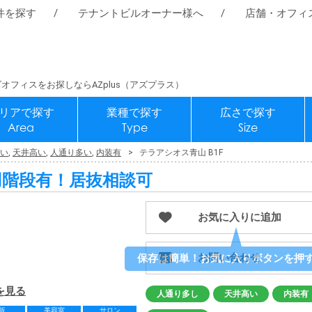
件を探す
テナントビルオーナー様へ
店舗・オフィ
オフィスをお探しならAZplus（アズプラス）
リアで探す
業種で探す
広さで探す
Area
Type
Size
い
,
天井高い
,
人通り多い
,
内装有
テラアシオス青山 B1F
用階段有！居抜相談可
お気に入りに追加
お問い合わせ
を見る
人通り多し
天井高い
内装有
販
美容室
サロン