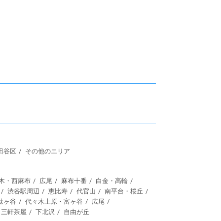
番の貸店舗のご紹介。
表参道駅から徒歩３分、青山
科の内装有。（造作...
通り沿いにある建物の２階店...
田谷区
その他のエリア
木・西麻布
広尾
麻布十番
白金・高輪
渋谷駅周辺
恵比寿
代官山
南平台・桜丘
駄ヶ谷
代々木上原・富ヶ谷
広尾
三軒茶屋
下北沢
自由が丘