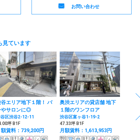
お問い合わせ
も見ています
渋谷エリア地下１階！ バ
奥渋エリアの貸店舗 地下
麻布十
ーやサロンに◎
１階のワンフロア
皮膚科
谷区渋谷2-12-11
渋谷区富ヶ谷1-19-2
港区麻布
4.00坪 B1F
47.33坪 B1F
28.40坪 
額賃料：739,200円
月額賃料：1,613,953円
月額賃料