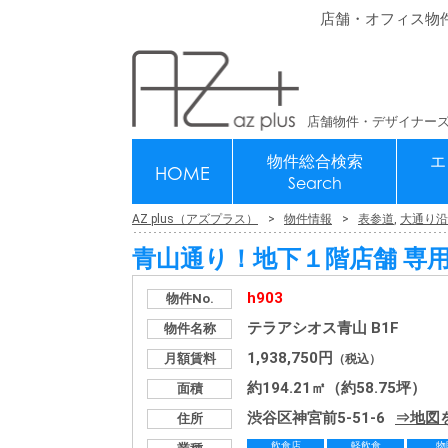
店舗・オフィス物
店舗物件・デザイナーズ
物件総合検索
エ
HOME
Search
AZ plus（アズプラス）
物件情報
表参道
,
大通り沿
青山通り！地下１階店舗 専
h903
物件No.
テラアシオス青山 B1F
物件名称
1,938,750円
月額賃料
（税込）
約194.21㎡（約58.75坪）
面積
渋谷区神宮前5-51-6
地図
住所
飲食店
軽飲食
物