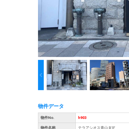
物件データ
物件No.
h903
物件名称
テラアシオス青山 B1F