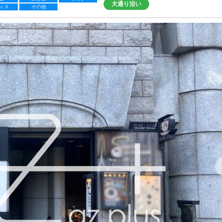
大通り沿い
ィス
その他