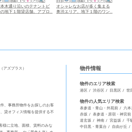
六本木通り沿いのテナントビ
オシャレなお店が多く集まる
麻布十
の地下１階貸店舗。アプロ...
奥渋エリア。地下１階のワン...
美容皮膚
物件情報
s（アズプラス）
物件のエリア検索
港区
渋谷区
目黒区
世
物件の人気エリア検索
舗物件、事務所物件をお探しのお客
表参道・青山・外苑前
六本
情報、貸オフィス情報を提供する不
赤坂
表参道・原宿・神宮前
道玄坂
神南
宮益坂
千
客様に⽴地、⾯積、賃料のみな
中目黒・青葉台
自由が丘