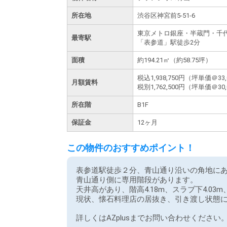
所在地
渋谷区神宮前5-51-6
東京メトロ銀座・半蔵門・千
最寄駅
「表参道」駅徒歩2分
面積
約194.21㎡（約58.75坪）
税込
1,938,750円
（坪単価＠33,
月額賃料
税別
1,762,500円
（坪単価＠30,
所在階
B1F
保証金
12ヶ月
この物件のおすすめポイント！
表参道駅徒歩２分、青山通り沿いの角地に
青山通り側に専用階段があります。
天井高があり、階高4.18m、スラブ下4.03m
現状、懐石料理店の居抜き、引き渡し状態
詳しくはAZplusまでお問い合わせください