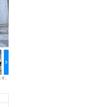
）
ます。