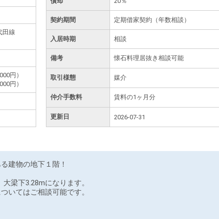
償却
20％
契約期間
定期借家契約（年数相談）
代田線
入居時期
相談
備考
懐石料理居抜き相談可能
000円）
取引様態
媒介
000円）
仲介手数料
賃料の1ヶ月分
更新日
2026-07-31
ある建物の地下１階！
、大梁下3.28mになります。
についてはご相談可能です。
。