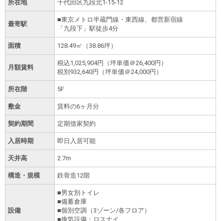
所在地
千代田区九段北1-15-12
■東京メトロ半蔵門線・東西線、都営新宿線
最寄駅
「九段下」駅徒歩4分
面積
128.49㎡（38.86坪）
税込
1,025,904円
（坪単価＠26,400円）
月額賃料
税別
932,640円
（坪単価＠24,000円）
所在階
5F
敷金
賃料の6ヶ月分
契約期間
定期借家契約
入居時期
即日入居可能
天井高
2.7m
構造・規模
鉄骨造12階
■男女別トイレ
■備蓄倉庫
設備
■個別空調（3ゾーン/各フロア）
■換気設備：ロスナイ