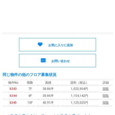
お気に入りに追加
お問い合わせ
同じ物件の他のフロア募集状況
物件No
階数
面積
賃料
（税込）
詳細
k343
7F
38.86坪
1,025,904円
閲覧
k344
8F
38.86坪
1,154,142円
閲覧
k345
10F
40.91坪
1,125,025円
閲覧