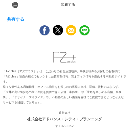
印刷する
共有する
「AZ plus（アズプラス）」は、こだわりのある店舗物件、事務所物件をお探しのお客様に
「AZ plus」独⾃の視点でセレクトした貸店舗情報、貸オフィス情報を提供する不動産サイトで
す。
様々な個性ある店舗物件、オフィス物件をお探しのお客様に⽴地、⾯積、賃料のみならず、
「天井の⾼い気持ちの良い空間を提供できる店舗、事務所」 や「景⾊を楽しめる店舗、事務
所」、「デザイナーズオフィス」等、不動産の新しい価値を皆様にご提案できるようなそんな
サービスを⽬指しております。
運営会社
株式会社アドバンス・シティ・プランニング
〒107-0062