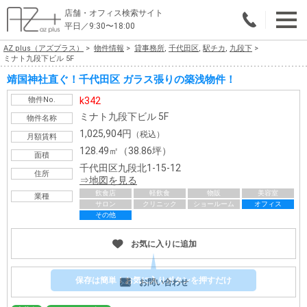
店舗・オフィス検索サイト
平日／9:30〜18:00
AZ plus（アズプラス）
物件情報
貸事務所
,
千代田区
,
駅チカ
,
九段下
物件総合検索
ミナト九段下ビル 5F
靖国神社直ぐ！千代田区 ガラス張りの築浅物件！
エリアで探す
物件No.
k342
業種で探す
ミナト九段下ビル 5F
物件名称
1,025,904円
（税込）
月額賃料
広さで探す
128.49㎡（38.86坪）
面積
千代田区九段北1-15-12
住所
賃料から探す
地図を見る
飲食店
軽飲食
物販
美容室
業種
サロン
クリニック
ショールーム
オフィス
こだわりで探す
その他
店舗・オフィス物件を探す
お気に入りに追加
テナントビルオーナー様へ
保存は簡単！お気に入りボタンを押すだけ
お問い合わせ
店舗・オフィスの内装会社を探す