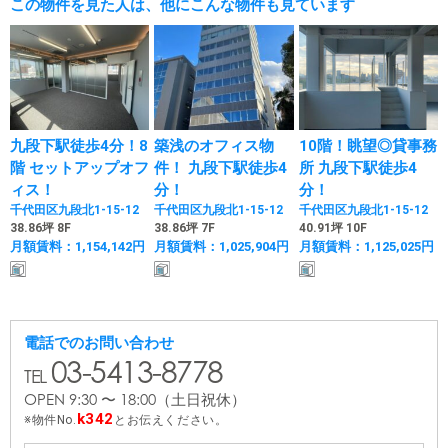
この物件を見た人は、他にこんな物件も見ています
九段下駅徒歩4分！8
築浅のオフィス物
10階！眺望◎貸事務
階 セットアップオフ
件！ 九段下駅徒歩4
所 九段下駅徒歩4
ィス！
分！
分！
千代田区九段北1-15-12
千代田区九段北1-15-12
千代田区九段北1-15-12
38.86坪 8F
38.86坪 7F
40.91坪 10F
月額賃料：1,154,142円
月額賃料：1,025,904円
月額賃料：1,125,025円
電話でのお問い合わせ
03-5413-8778
OPEN 9:30 〜 18:00
（土日祝休）
k342
物件No.
とお伝えください。