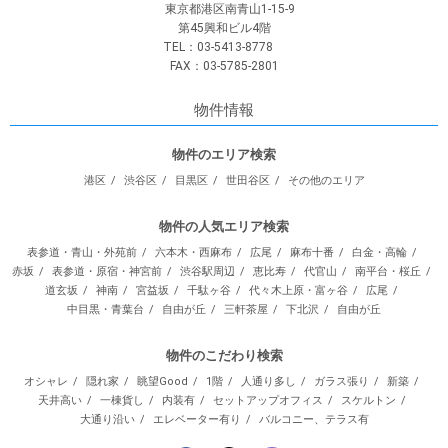
東京都港区南青山1-15-9
第45興和ビル4階
TEL：03-5413-8778
FAX：03-5785-2801
物件情報
物件のエリア検索
港区
渋谷区
目黒区
世田谷区
その他のエリア
物件の人気エリア検索
表参道・青山・外苑前
六本木・西麻布
広尾
麻布十番
白金・高輪
赤坂
表参道・原宿・神宮前
渋谷駅周辺
恵比寿
代官山
南平台・桜丘
道玄坂
神南
宮益坂
千駄ヶ谷
代々木上原・富ヶ谷
広尾
中目黒・青葉台
自由が丘
三軒茶屋
下北沢
自由が丘
物件のこだわり検索
オシャレ
隠れ家
眺望Good
1階
人通り多し
ガラス張り
新築
天井高い
一棟貨し
内装有
セットアップオフィス
スケルトン
大通り沿い
エレベーター有り
バルコニー、テラス有