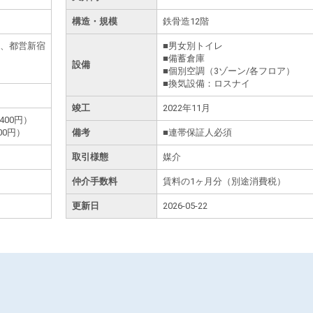
構造・規模
鉄骨造12階
線、都営新宿
■男女別トイレ
■備蓄倉庫
設備
■個別空調（3ゾーン/各フロア）
■換気設備：ロスナイ
竣工
2022年11月
400円）
00円）
備考
■連帯保証人必須
取引様態
媒介
仲介手数料
賃料の1ヶ月分（別途消費税）
更新日
2026-05-22