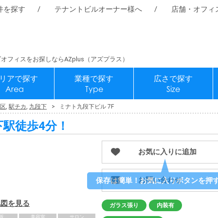
件を探す
テナントビルオーナー様へ
店舗・オフィ
オフィスをお探しならAZplus（アズプラス）
リアで探す
業種で探す
広さで探す
Area
Type
Size
区
,
駅チカ
,
九段下
ミナト九段下ビル 7F
下駅徒歩4分！
お気に入りに追加
お問い合わせ
地図を見る
ガラス張り
内装有
販
美容室
サロン