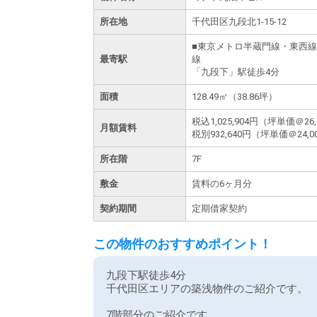
所在地
千代田区九段北1-15-12
■東京メトロ半蔵門線・東西
最寄駅
線
「九段下」駅徒歩4分
面積
128.49㎡（38.86坪）
税込
1,025,904円
（坪単価＠26,
月額賃料
税別
932,640円
（坪単価＠24,0
所在階
7F
敷金
賃料の6ヶ月分
契約期間
定期借家契約
この物件のおすすめポイント！
九段下駅徒歩4分
千代田区エリアの築浅物件のご紹介です。
7階部分のご紹介です。