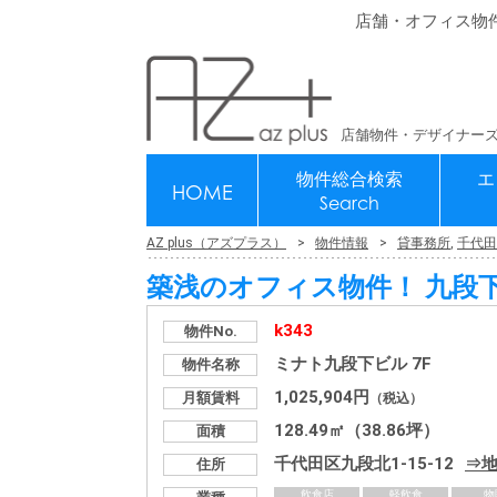
店舗・オフィス物
店舗物件・デザイナーズ
物件総合検索
エ
HOME
Search
AZ plus（アズプラス）
物件情報
貸事務所
,
千代田
築浅のオフィス物件！ 九段
k343
物件No.
ミナト九段下ビル 7F
物件名称
1,025,904円
月額賃料
（税込）
128.49㎡（38.86坪）
面積
千代田区九段北1-15-12
住所
飲食店
軽飲食
物