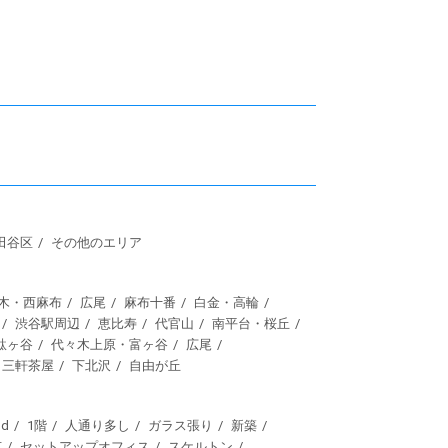
田谷区
その他のエリア
木・西麻布
広尾
麻布十番
白金・高輪
渋谷駅周辺
恵比寿
代官山
南平台・桜丘
駄ヶ谷
代々木上原・富ヶ谷
広尾
三軒茶屋
下北沢
自由が丘
d
1階
人通り多し
ガラス張り
新築
有
セットアップオフィス
スケルトン