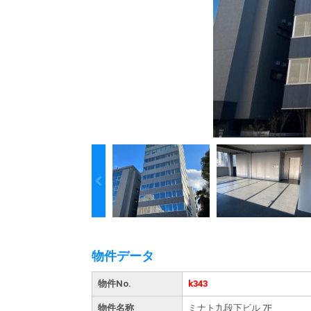
物件データ
物件No.
k343
物件名称
ミナト九段下ビル 7F