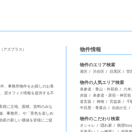
物件情報
s（アズプラス）
物件のエリア検索
港区
渋谷区
目黒区
世
物件の人気エリア検索
舗物件、事務所物件をお探しのお客
表参道・青山・外苑前
六本
情報、貸オフィス情報を提供する不
赤坂
表参道・原宿・神宮前
道玄坂
神南
宮益坂
千
客様に⽴地、⾯積、賃料のみな
中目黒・青葉台
自由が丘
舗、事務所」 や「景⾊を楽しめ
物件のこだわり検索
動産の新しい価値を皆様にご提
オシャレ
隠れ家
眺望Goo
天井高い
一棟貨し
内装