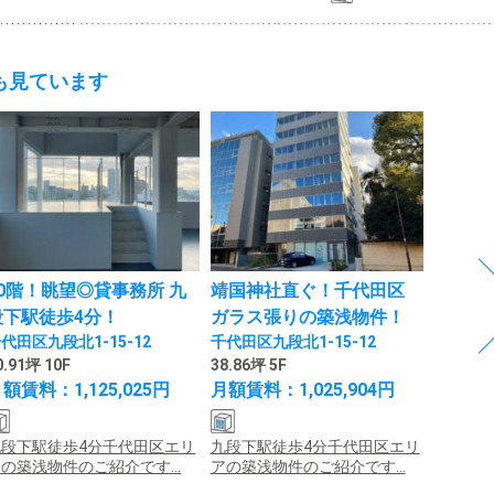
も見ています
10階！眺望◎貸事務所 九
靖国神社直ぐ！千代田区
麻布十
段下駅徒歩4分！
ガラス張りの築浅物件！
ャレな
代田区九段北1-15-12
千代田区九段北1-15-12
港区麻布
0.91坪 10F
38.86坪 5F
35.01坪 
額賃料：1,125,025円
月額賃料：1,025,904円
月額賃料
九段下駅徒歩4分千代田区エリ
九段下駅徒歩4分千代田区エリ
麻布十
の築浅物件のご紹介です...
アの築浅物件のご紹介です...
ィス物件