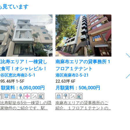
も見ています
恵比寿エリア！一棟貸し
南麻布エリアの貸事務所 1
デザイ
飲食可！オシャレビル！
フロア１テナント
比寿エ
谷区恵比寿南2-5-1
港区南麻布2-5-21
渋谷区恵
95.46坪 1-5F
22.63坪 6F
41.56坪 
額賃料：6,050,000円
月額賃料：506,000円
月額賃料
恵比寿駅徒歩5分一棟貸しの隠
南麻布エリアの貸事務所のご
恵比寿
家物件のご紹介です。駅...
紹介。１フロア１テナントの...
近の物件