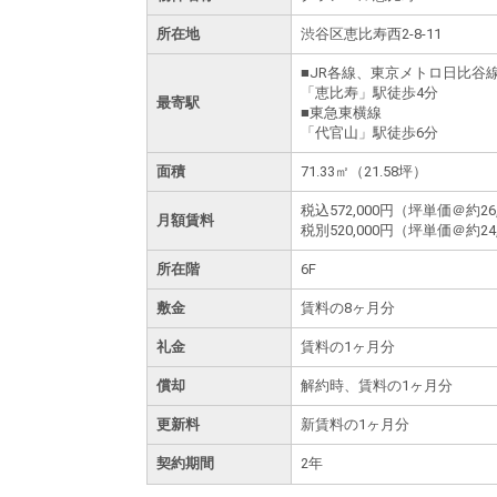
所在地
渋谷区恵比寿西2-8-11
■JR各線、東京メトロ日比谷
「恵比寿」駅徒歩4分
最寄駅
■東急東横線
「代官山」駅徒歩6分
面積
71.33㎡（21.58坪）
税込
572,000円
（坪単価＠約26,
月額賃料
税別
520,000円
（坪単価＠約24,
所在階
6F
敷金
賃料の8ヶ月分
礼金
賃料の1ヶ月分
償却
解約時、賃料の1ヶ月分
更新料
新賃料の1ヶ月分
契約期間
2年