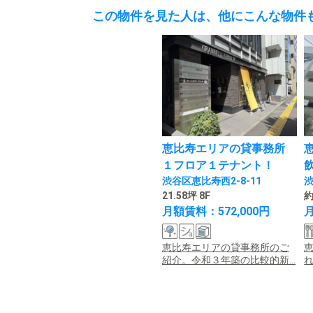
この物件を見た人は、他にこんな物件
恵比寿エリアの貸事務所
１フロア１テナント！
渋谷区恵比寿西2-8-11
渋
21.58坪 8F
約
月額賃料：572,000円
月
恵比寿エリアの貸事務所のご
紹介。令和３年築の比較的新...
れ