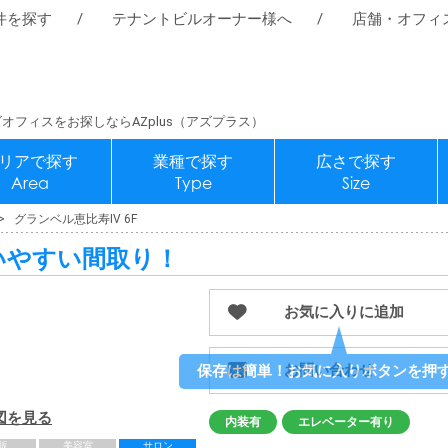
件を探す
テナントビルオーナー様へ
店舗・オフィ
オフィスをお探しならAZplus（アズプラス）
リアで探す
業種で探す
広さで探す
Area
Type
Size
グランベル恵比寿Ⅳ 6F
いやすい間取り！
お気に入りに追加
お問い合わせ
図を見る
内装有
エレベーター有り
販
美容室
サロン