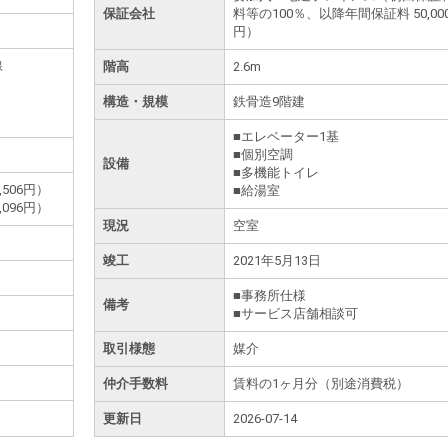
保証会社
料等の100％、以降年間保証料 50,00
円）
線
階高
2.6m
構造・規模
鉄骨造9階建
■エレベーター1基
■個別空調
設備
■多機能トイレ
506円）
■給湯室
096円）
現況
空室
竣工
2021年5月13日
■事務所仕様
備考
■サービス店舗相談可
取引様態
媒介
仲介手数料
賃料の1ヶ月分（別途消費税）
更新日
2026-07-14