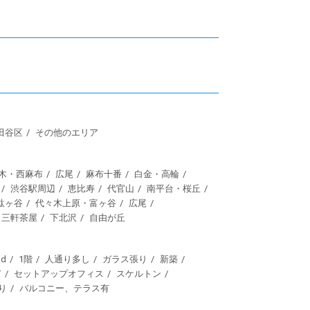
田谷区
その他のエリア
木・西麻布
広尾
麻布十番
白金・高輪
渋谷駅周辺
恵比寿
代官山
南平台・桜丘
駄ヶ谷
代々木上原・富ヶ谷
広尾
三軒茶屋
下北沢
自由が丘
d
1階
人通り多し
ガラス張り
新築
有
セットアップオフィス
スケルトン
り
バルコニー、テラス有