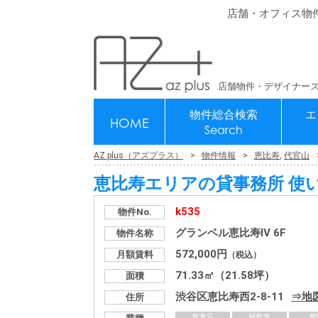
店舗・オフィス物
店舗物件・デザイナーズ
物件総合検索
エ
HOME
Search
AZ plus（アズプラス）
物件情報
恵比寿
,
代官山
恵比寿エリアの貸事務所 使
k535
物件No.
グランベル恵比寿Ⅳ 6F
物件名称
572,000円
月額賃料
（税込）
71.33㎡（21.58坪）
面積
渋谷区恵比寿西2-8-11
地
住所
飲食店
軽飲食
物