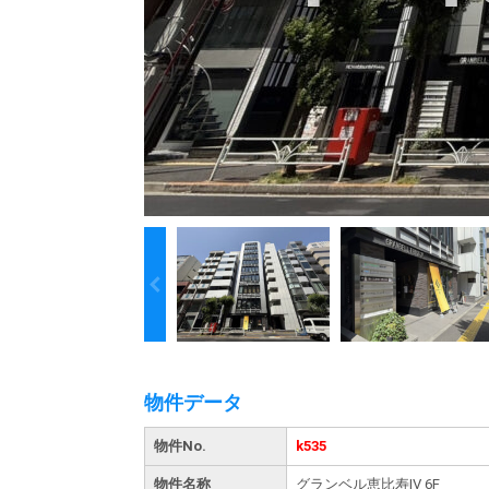
物件データ
物件No.
k535
物件名称
グランベル恵比寿Ⅳ 6F