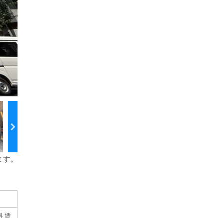
）
ます。
 賃