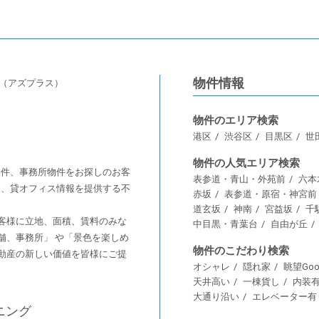
物件情報
s（アズプラス）
物件のエリア検索
港区
渋谷区
目黒区
世
物件の人気エリア検索
舗物件、事務所物件をお探しのお客
表参道・青山・外苑前
六本
情報、貸オフィス情報を提供する不
赤坂
表参道・原宿・神宮前
道玄坂
神南
宮益坂
千
客様に⽴地、⾯積、賃料のみな
中目黒・青葉台
自由が丘
舗、事務所」 や「景⾊を楽しめ
物件のこだわり検索
動産の新しい価値を皆様にご提
オシャレ
隠れ家
眺望Goo
天井高い
一棟貨し
内装
大通り沿い
エレベーター有
ニング