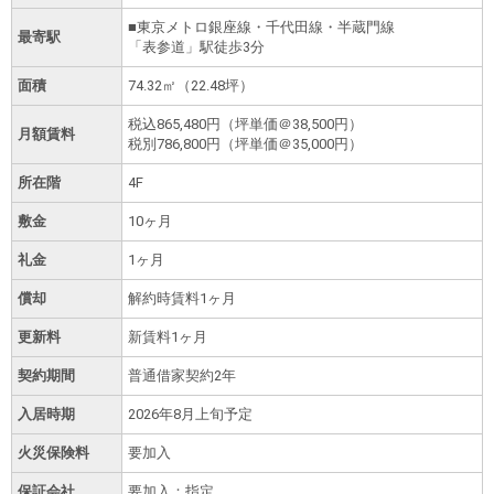
■東京メトロ銀座線・千代田線・半蔵門線
最寄駅
「表参道」駅徒歩3分
面積
74.32㎡（22.48坪）
税込
865,480円
（坪単価＠38,500円）
月額賃料
税別
786,800円
（坪単価＠35,000円）
所在階
4F
敷金
10ヶ月
礼金
1ヶ月
償却
解約時賃料1ヶ月
更新料
新賃料1ヶ月
契約期間
普通借家契約2年
入居時期
2026年8月上旬予定
火災保険料
要加入
保証会社
要加入：指定