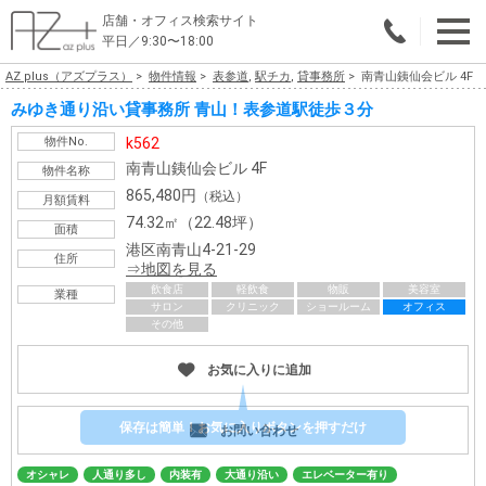
店舗・オフィス検索サイト
平日／9:30〜18:00
AZ plus（アズプラス）
物件情報
表参道
,
駅チカ
,
貸事務所
南青山銕仙会ビル 4F
物件総合検索
みゆき通り沿い貸事務所 青山！表参道駅徒歩３分
エリアで探す
物件No.
k562
南青山銕仙会ビル 4F
物件名称
業種で探す
865,480円
（税込）
月額賃料
74.32㎡（22.48坪）
面積
広さで探す
港区南青山4-21-29
住所
地図を見る
賃料から探す
飲食店
軽飲食
物販
美容室
業種
サロン
クリニック
ショールーム
オフィス
その他
こだわりで探す
お気に入りに追加
店舗・オフィス物件を探す
テナントビルオーナー様へ
保存は簡単！お気に入りボタンを押すだけ
お問い合わせ
店舗・オフィスの内装会社を探す
オシャレ
人通り多し
内装有
大通り沿い
エレベーター有り