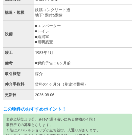
鉄筋コンクリート造
構造・規模
地下1階付5階建
■エレベーター
■トイレ
設備
■給湯室
■照明残置
竣工
1983年4月
備考
■解約予告：6ヶ月前
取引様態
媒介
仲介手数料
賃料の1ヶ月分（別途消費税）
更新日
2026-08-06
この物件のおすすめポイント！
表参道駅徒歩３分、みゆき通り沿いにある建物の４階！
事務所での募集となります。
１階はアパレルショップが立ち並び、人通りがあります。