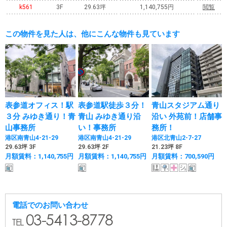
k561
3F
29.63坪
1,140,755円
閲覧
この物件を見た人は、他にこんな物件も見ています
表参道オフィス！駅
表参道駅徒歩３分！
青山スタジアム通り
３分 みゆき通り！青
青山 みゆき通り沿
沿い 外苑前！店舗事
山事務所
い！事務所
務所！
港区南青山4-21-29
港区南青山4-21-29
港区北青山2-7-27
29.63坪 3F
29.63坪 2F
21.23坪 8F
月額賃料：1,140,755円
月額賃料：1,140,755円
月額賃料：700,590円
電話でのお問い合わせ
03-5413-8778