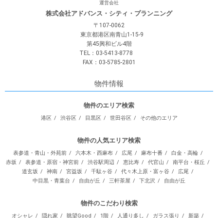
運営会社
株式会社アドバンス・シティ・プランニング
〒107-0062
東京都港区南青山1-15-9
第45興和ビル4階
TEL：03-5413-8778
FAX：03-5785-2801
物件情報
物件のエリア検索
港区
渋谷区
目黒区
世田谷区
その他のエリア
物件の人気エリア検索
表参道・青山・外苑前
六本木・西麻布
広尾
麻布十番
白金・高輪
赤坂
表参道・原宿・神宮前
渋谷駅周辺
恵比寿
代官山
南平台・桜丘
道玄坂
神南
宮益坂
千駄ヶ谷
代々木上原・富ヶ谷
広尾
中目黒・青葉台
自由が丘
三軒茶屋
下北沢
自由が丘
物件のこだわり検索
オシャレ
隠れ家
眺望Good
1階
人通り多し
ガラス張り
新築