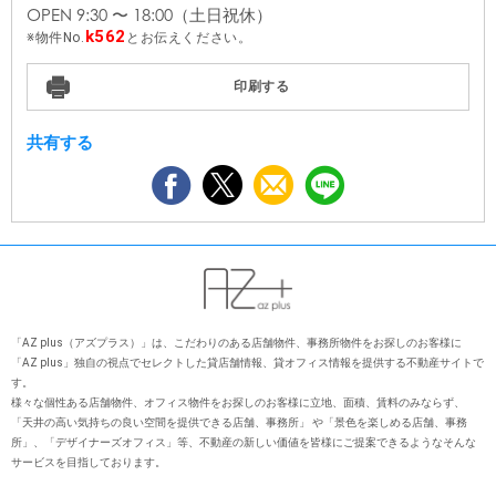
OPEN 9:30 〜 18:00
（土日祝休）
k562
物件No.
とお伝えください。
印刷する
共有する
「AZ plus（アズプラス）」は、こだわりのある店舗物件、事務所物件をお探しのお客様に
「AZ plus」独⾃の視点でセレクトした貸店舗情報、貸オフィス情報を提供する不動産サイトで
す。
様々な個性ある店舗物件、オフィス物件をお探しのお客様に⽴地、⾯積、賃料のみならず、
「天井の⾼い気持ちの良い空間を提供できる店舗、事務所」 や「景⾊を楽しめる店舗、事務
所」、「デザイナーズオフィス」等、不動産の新しい価値を皆様にご提案できるようなそんな
サービスを⽬指しております。